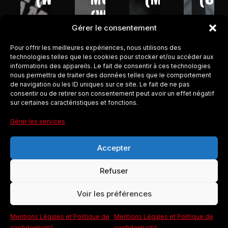
–
(W9-
–
–
Gérer le consentement
2013)
2016)
2017)
2017
Pour offrir les meilleures expériences, nous utilisons des
technologies telles que les cookies pour stocker et/ou accéder aux
informations des appareils. Le fait de consentir à ces technologies
nous permettra de traiter des données telles que le comportement
de navigation ou les ID uniques sur ce site. Le fait de ne pas
consentir ou de retirer son consentement peut avoir un effet négatif
sur certaines caractéristiques et fonctions.
Gérer les services
Accepter
Refuser
COLBYCO
Voir les préférences
Mentions Légales et Politique de
Mentions Légales et Politique de
Design ORBITIS
© 2026 ColbyCo
confidentialité
confidentialité