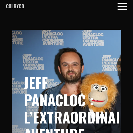
COLBYCO
JEFF
PANACLOC :
L’EXTRAORDINAIR