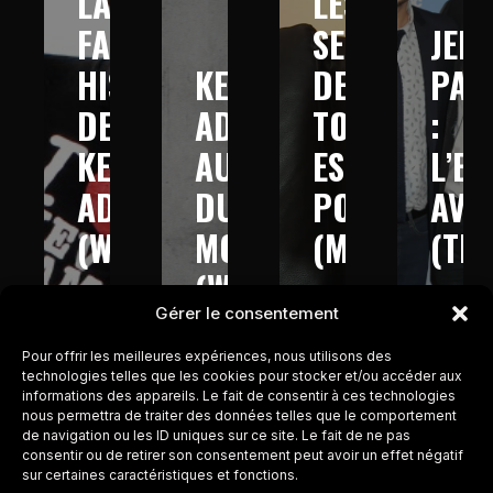
LA
LES
FABULEUSE
SECRETS
JEFF
HISTOIRE
KEV
DE
PAN
DE
ADAMS
TOUT
:
KEV
AUTOUR
EST
L’E
ADAMS
DU
POSSIBLE
AVE
(W9
MONDE
(M6
(TM
–
(W9-
–
–
Gérer le consentement
2013)
2016)
2017)
2017
Pour offrir les meilleures expériences, nous utilisons des
technologies telles que les cookies pour stocker et/ou accéder aux
informations des appareils. Le fait de consentir à ces technologies
nous permettra de traiter des données telles que le comportement
de navigation ou les ID uniques sur ce site. Le fait de ne pas
consentir ou de retirer son consentement peut avoir un effet négatif
sur certaines caractéristiques et fonctions.