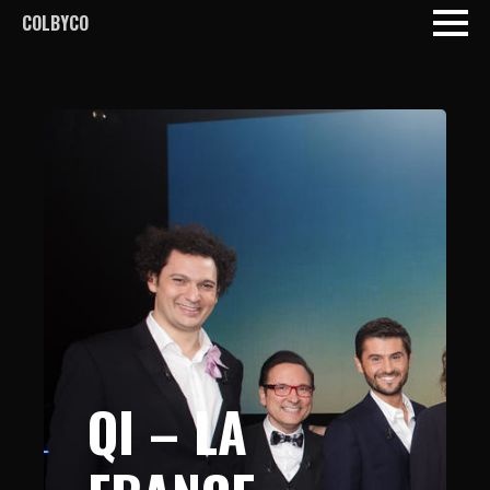
COLBYCO
QI – LA