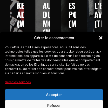
KEV
AUTOUR
EST
L’E
ADAMS
DU
POSSIBLE
AVE
(W9
MONDE
(M6
(TM
–
(W9-
–
–
Gérer le consentement
2013)
2016)
2017)
2017
Pour offrir les meilleures expériences, nous utilisons des
technologies telles que les cookies pour stocker et/ou accéder aux
informations des appareils. Le fait de consentir à ces technologies
nous permettra de traiter des données telles que le comportement
de navigation ou les ID uniques sur ce site. Le fait de ne pas
consentir ou de retirer son consentement peut avoir un effet négatif
sur certaines caractéristiques et fonctions.
Gérer les services
Accepter
Refuser