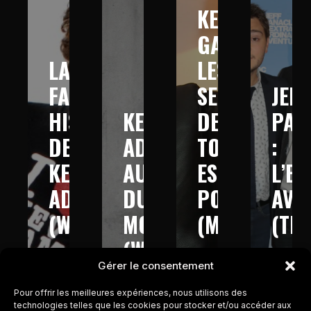
KEV
GAD :
LA
LES
FABULEUSE
SECRETS
JEFF
HISTOIRE
KEV
DE
PAN
DE
ADAMS
TOUT
:
KEV
AUTOUR
EST
L’E
ADAMS
DU
POSSIBLE
AVE
(W9
MONDE
(M6
(TM
–
(W9-
–
–
Gérer le consentement
2013)
2016)
2017)
2017
Pour offrir les meilleures expériences, nous utilisons des
technologies telles que les cookies pour stocker et/ou accéder aux