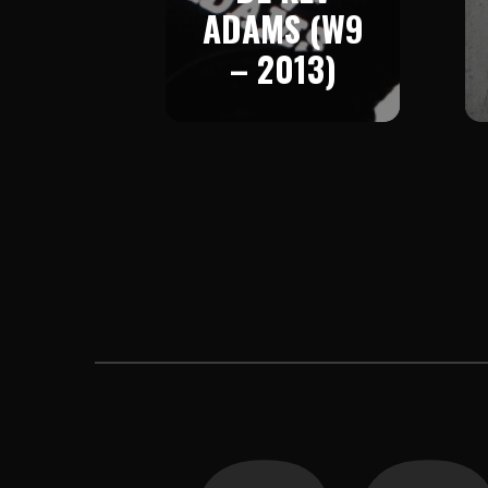
ADAMS (W9
– 2013)