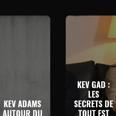
KEV GAD :
LES
KEV ADAMS
SECRETS DE
AUTOUR DU
TOUT EST