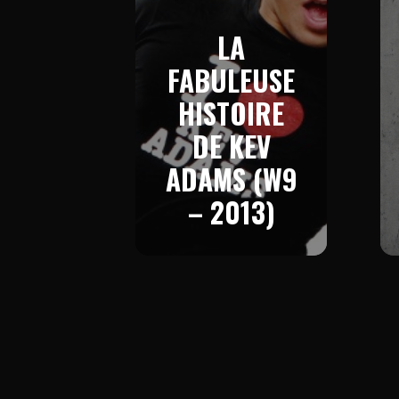
LA
FABULEUSE
HISTOIRE
DE KEV
ADAMS (W9
– 2013)