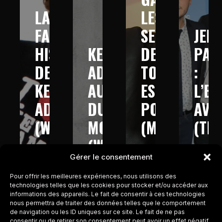
LA
LES
FABULEUSE
SECRETS
JEFF
HISTOIRE
KEV
DE
PAN
DE
ADAMS
TOUT
:
KEV
AUTOUR
EST
L’E
ADAMS
DU
POSSIBLE
AVE
(W9
MONDE
(M6
(TM
–
(W9-
–
–
Gérer le consentement
2013)
2016)
2017)
2017
Pour offrir les meilleures expériences, nous utilisons des
technologies telles que les cookies pour stocker et/ou accéder aux
informations des appareils. Le fait de consentir à ces technologies
nous permettra de traiter des données telles que le comportement
de navigation ou les ID uniques sur ce site. Le fait de ne pas
consentir ou de retirer son consentement peut avoir un effet négatif