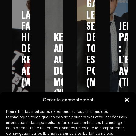
GAD :
LA
LES
FABULEUSE
SECRETS
JEFF
HISTOIRE
KEV
DE
PAN
DE
ADAMS
TOUT
:
KEV
AUTOUR
EST
L’E
ADAMS
DU
POSSIBLE
AVE
(W9
MONDE
(M6
(TM
–
(W9-
–
–
Gérer le consentement
2013)
2016)
2017)
2017
Pour offrir les meilleures expériences, nous utilisons des
technologies telles que les cookies pour stocker et/ou accéder aux
informations des appareils. Le fait de consentir à ces technologies
nous permettra de traiter des données telles que le comportement
de navigation ou les ID uniques sur ce site. Le fait de ne pas