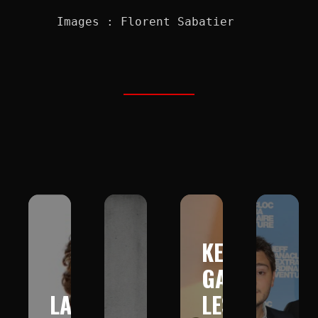
Images : Florent Sabatier
KEV
GAD :
LA
LES