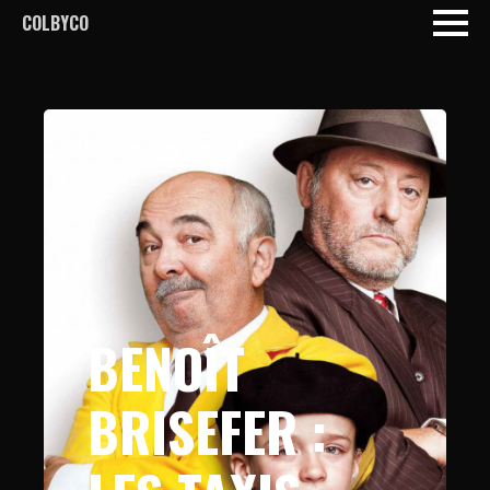
COLBYCO
BENOÎT
BRISEFER :