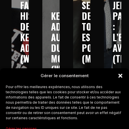
FABULEUSE
SECRETS
JEFF
HISTOIRE
KEV
DE
PAN
DE
ADAMS
TOUT
:
KEV
AUTOUR
EST
L’E
ADAMS
DU
POSSIBLE
AVE
(W9
MONDE
(M6
(TM
–
(W9-
–
–
Gérer le consentement
2013)
2016)
2017)
2017
Pour offrir les meilleures expériences, nous utilisons des
technologies telles que les cookies pour stocker et/ou accéder aux
informations des appareils. Le fait de consentir à ces technologies
nous permettra de traiter des données telles que le comportement
de navigation ou les ID uniques sur ce site. Le fait de ne pas
consentir ou de retirer son consentement peut avoir un effet négatif
sur certaines caractéristiques et fonctions.
Gérer les services