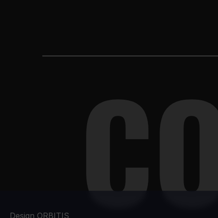
C
Design ORBITIS