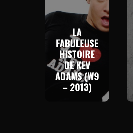
LA
FABULEUSE
HISTOIRE
DE KEV
ADAMS (W9
– 2013)