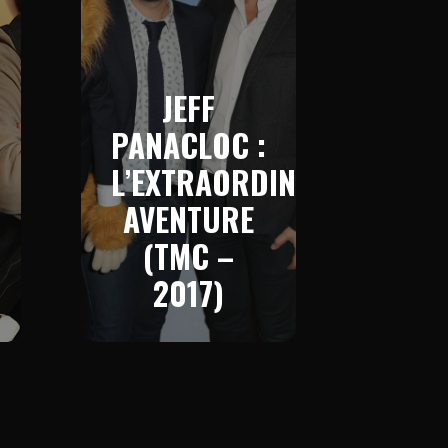
JEFF
PANACLOC :
L’EXTRAORDINAIRE
AVENTURE
(TMC –
2017)