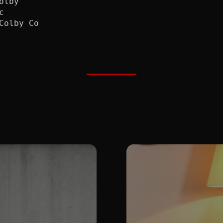
lby

 

Colby Co