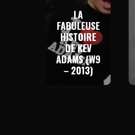
LA
FABULEUSE
HISTOIRE
DE KEV
ADAMS (W9
– 2013)