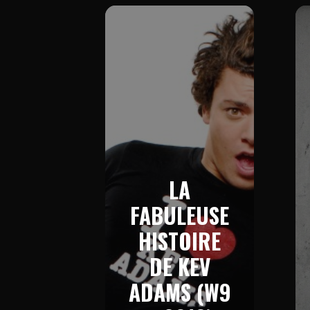
LA
FABULEUSE
HISTOIRE
DE KEV
ADAMS (W9