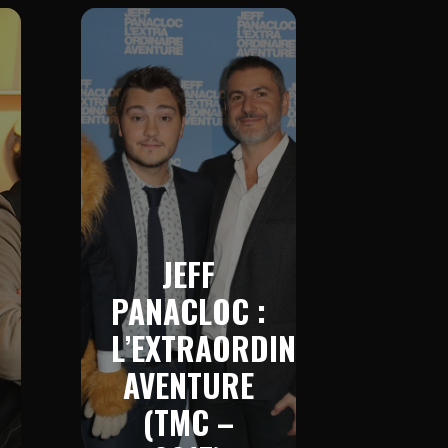
JEFF
PANACLOC :
L’EXTRAORDINAIRE
AVENTURE
(TMC –