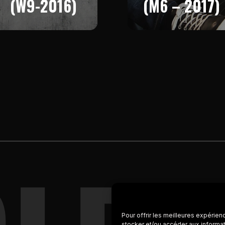
(W9-2016)
(M6 – 2017)
Pour offrir les meilleures expérien
stocker et/ou accéder aux informat